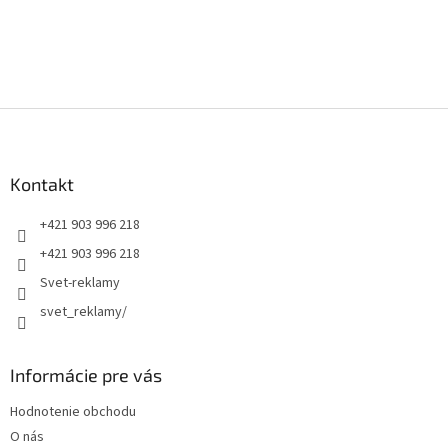
Z
á
p
ä
Kontakt
t
+421 903 996 218
i
e
+421 903 996 218
Svet-reklamy
svet_reklamy/
Informácie pre vás
Hodnotenie obchodu
O nás