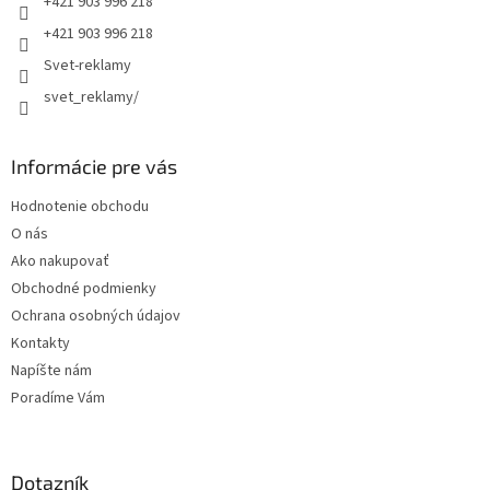
+421 903 996 218
i
e
+421 903 996 218
Svet-reklamy
svet_reklamy/
Informácie pre vás
Hodnotenie obchodu
O nás
Ako nakupovať
Obchodné podmienky
Ochrana osobných údajov
Kontakty
Napíšte nám
Poradíme Vám
Dotazník