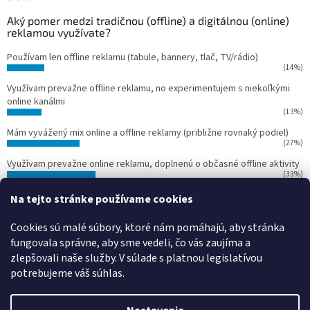
Aký pomer medzi tradičnou (offline) a digitálnou (online)
reklamou využívate?
Používam len offline reklamu (tabule, bannery, tlač, TV/rádio)
(14%)
Využívam prevažne offline reklamu, no experimentujem s niekoľkými
online kanálmi
(13%)
Mám vyvážený mix online a offline reklamy (približne rovnaký podiel)
(27%)
Využívam prevažne online reklamu, doplnenú o občasné offline aktivity
(33%)
Používam len online reklamu (Google Ads, Facebook Ads, Instagram
Na tejto stránke používame cookies
Ads)
(13%)
Cookies sú malé súbory, ktoré nám pomáhajú, aby stránka
Počet hlasov:
15
fungovala správne, aby sme vedeli, čo vás zaujíma a
zlepšovali naše služby.
V súlade s platnou legislatívou
potrebujeme váš súhlas.
Vytvoril Shoptet