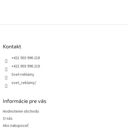
Z
á
p
ä
Kontakt
t
+421 903 996 218
i
e
+421 903 996 218
Svet-reklamy
svet_reklamy/
Informácie pre vás
Hodnotenie obchodu
O nás
Ako nakupovať