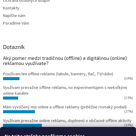
Ochrana osobných údajov
Kontakty
Napíšte nám
Poradíme Vám
Dotazník
Aký pomer medzi tradičnou (offline) a digitálnou (online)
reklamou využívate?
Používam len offline reklamu (tabule, bannery, tlač, TV/rádio)
(14%)
Využívam prevažne offline reklamu, no experimentujem s niekoľkými
online kanálmi
(13%)
Mám vyvážený mix online a offline reklamy (približne rovnaký podiel)
(27%)
Využívam prevažne online reklamu, doplnenú o občasné offline aktivity
(33%)
Používam len online reklamu (Google Ads, Facebook Ads, Instagram