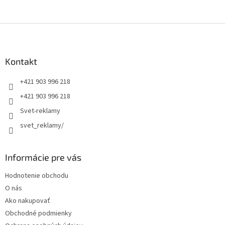
Z
á
p
ä
Kontakt
t
+421 903 996 218
i
e
+421 903 996 218
Svet-reklamy
svet_reklamy/
Informácie pre vás
Hodnotenie obchodu
O nás
Ako nakupovať
Obchodné podmienky