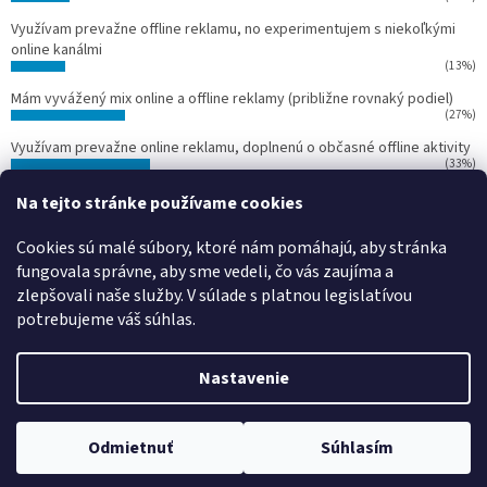
Využívam prevažne offline reklamu, no experimentujem s niekoľkými
online kanálmi
(13%)
Mám vyvážený mix online a offline reklamy (približne rovnaký podiel)
(27%)
Využívam prevažne online reklamu, doplnenú o občasné offline aktivity
(33%)
Používam len online reklamu (Google Ads, Facebook Ads, Instagram
Na tejto stránke používame cookies
Ads)
(13%)
Cookies sú malé súbory, ktoré nám pomáhajú, aby stránka
Počet hlasov:
15
fungovala správne, aby sme vedeli, čo vás zaujíma a
zlepšovali naše služby.
V súlade s platnou legislatívou
potrebujeme váš súhlas.
Vytvoril Shoptet
Nastavenie
Copyright 2026
Svet reklamy
. Všetky práva vyhradené.
Upraviť
Odmietnuť
Súhlasím
nastavenie cookies