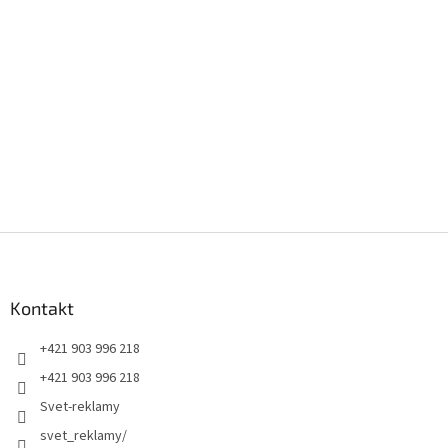
Z
á
p
ä
Kontakt
t
+421 903 996 218
i
e
+421 903 996 218
Svet-reklamy
svet_reklamy/