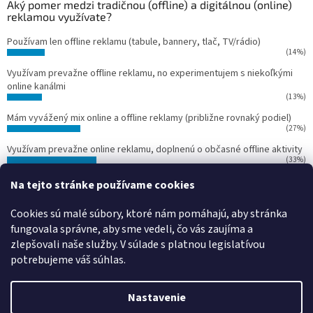
Aký pomer medzi tradičnou (offline) a digitálnou (online)
reklamou využívate?
Používam len offline reklamu (tabule, bannery, tlač, TV/rádio)
(14%)
Využívam prevažne offline reklamu, no experimentujem s niekoľkými
online kanálmi
(13%)
Mám vyvážený mix online a offline reklamy (približne rovnaký podiel)
(27%)
Využívam prevažne online reklamu, doplnenú o občasné offline aktivity
(33%)
Používam len online reklamu (Google Ads, Facebook Ads, Instagram
Na tejto stránke používame cookies
Ads)
(13%)
Cookies sú malé súbory, ktoré nám pomáhajú, aby stránka
Počet hlasov:
15
fungovala správne, aby sme vedeli, čo vás zaujíma a
zlepšovali naše služby.
V súlade s platnou legislatívou
potrebujeme váš súhlas.
Vytvoril Shoptet
Nastavenie