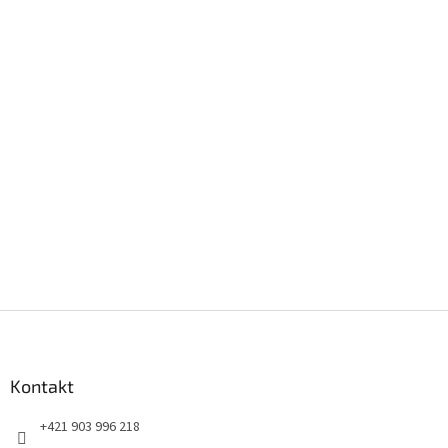
Z
á
p
ä
Kontakt
t
+421 903 996 218
i