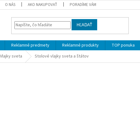
O NÁS
AKO NAKUPOVAŤ
PORADÍME VÁM
HĽADAŤ
Reklamné predmety
Reklamné produkty
TOP ponuka
Vlajky sveta
Stolové vlajky sveta a štátov