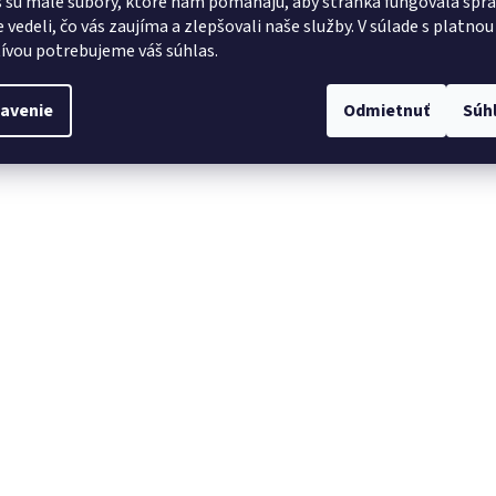
 sú malé súbory, ktoré nám pomáhajú, aby stránka fungovala sprá
 vedeli, čo vás zaujíma a zlepšovali naše služby.
V súlade s platnou
tívou potrebujeme váš súhlas.
avenie
Odmietnuť
Súh