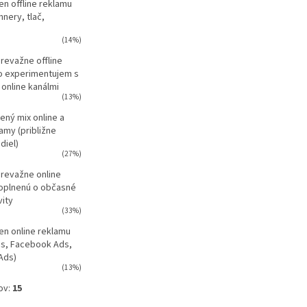
en offline reklamu
nnery, tlač,
(14%)
revažne offline
o experimentujem s
 online kanálmi
(13%)
ný mix online a
lamy (približne
diel)
(27%)
revažne online
oplnenú o občasné
vity
(33%)
en online reklamu
s, Facebook Ads,
Ads)
(13%)
ov:
15