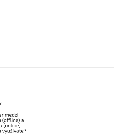
k
er medzi
 (offline) a
u (online)
 využívate?