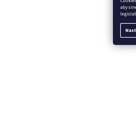
Cookies
aby sme
legisla
Nast