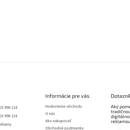
Informácie pre vás
Dotazní
Hodnotenie obchodu
Aký pom
03 996 218
tradičnou
O nás
03 996 218
digitálno
Ako nakupovať
reklamou
eklamy
Obchodné podmienky