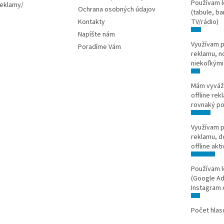
Používam l
reklamy/
Ochrana osobných údajov
(tabule, ba
Kontakty
TV/rádio)
Napíšte nám
Využívam p
Poradíme Vám
reklamu, n
niekoľkými
Mám vyváže
offline rek
rovnaký po
Využívam p
reklamu, d
offline akti
Používam l
(Google Ad
Instagram 
Počet hlas