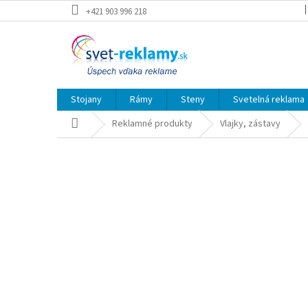
Prejsť
+421 903 996 218
na
obsah
Stojany
Rámy
Steny
Svetelná reklama
Domov
Reklamné produkty
Vlajky, zástavy