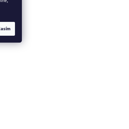
vne,
lasím