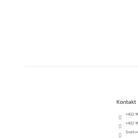
Z
á
p
ä
t
Kontakt
i
e
+421 9
+421 9
Svet-r