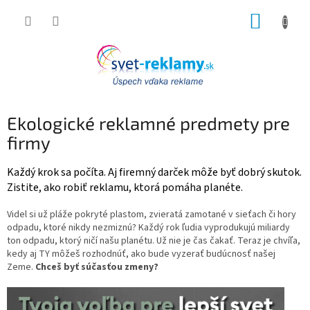
Prejsť
NÁKUP
na
obsah
KOŠÍK
Ekologické reklamné predmety pre
firmy
Každý krok sa počíta. Aj firemný darček môže byť dobrý skutok.
Zistite, ako robiť reklamu, ktorá pomáha planéte.
Videl si už pláže pokryté plastom, zvieratá zamotané v sieťach či hory
odpadu, ktoré nikdy nezmiznú? Každý rok ľudia vyprodukujú miliardy
ton odpadu, ktorý ničí našu planétu. Už nie je čas čakať. Teraz je chvíľa,
kedy aj TY môžeš rozhodnúť, ako bude vyzerať budúcnosť našej
Zeme.
Chceš byť súčasťou zmeny?