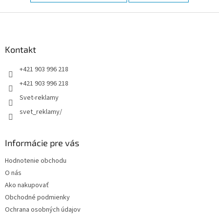
Z
á
p
ä
Kontakt
t
+421 903 996 218
i
e
+421 903 996 218
Svet-reklamy
svet_reklamy/
Informácie pre vás
Hodnotenie obchodu
O nás
Ako nakupovať
Obchodné podmienky
Ochrana osobných údajov