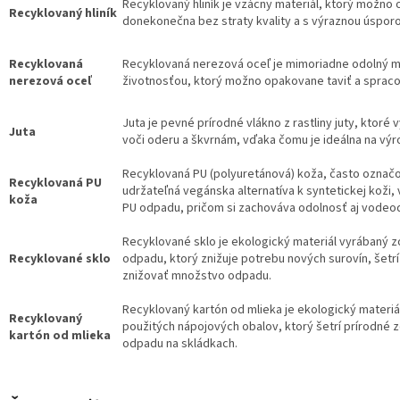
Recyklovaný hliník je vzácny materiál, ktorý možno
Recyklovaný hliník
donekonečna bez straty kvality a s výraznou úsporo
Recyklovaná
Recyklovaná nerezová oceľ je mimoriadne odolný ma
nerezová oceľ
životnosťou, ktorý možno opakovane taviť a spracov
Juta je pevné prírodné vlákno z rastliny juty, ktor
Juta
voči oderu a škvrnám, vďaka čomu je ideálna na výr
Recyklovaná PU (polyuretánová) koža, často označo
Recyklovaná PU
udržateľná vegánska alternatíva k syntetickej koži
koža
PU odpadu, pričom si zachováva odolnosť aj vodeo
Recyklované sklo je ekologický materiál vyrábaný 
Recyklované sklo
odpadu, ktorý znižuje potrebu nových surovín, šetr
znižovať množstvo odpadu.
Recyklovaný kartón od mlieka je ekologický materiá
Recyklovaný
použitých nápojových obalov, ktorý šetrí prírodné z
kartón od mlieka
odpadu na skládkach.