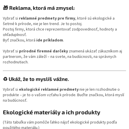
🎁 Reklama, ktorá má zmysel:
Vybrať si
reklamné predmety pre firmy
, ktoré sú ekologické a
šetrné k prírode, nie je len trend. Je to postoj.
Postoj firmy, ktorá chce reprezentovať zodpovednosť, hodnoty a
ohľaduplnosť.
Byť značkou, ktorá
ide príkladom
.
Vybrať si
prírodné firemné darčeky
znamená ukázať zákazníkom aj
partnerom, že vám záleží – na svete, na budúcnosti, na správnych
rozhodnutiach.
♻️ Ukáž, že to myslíš vážne.
Vybrať si
ekologické reklamné predmety
nie je len rozhodnutie o
produkte – je to o vašom vzťahu k prírode. Buďte značkou, ktorá myslí
na budúcnosť.
Ekologické materiály a ich produkty
(Táto tabuľka vám pomôže ľahko nájsť ekologické produkty podľa
použitého materiálu.)