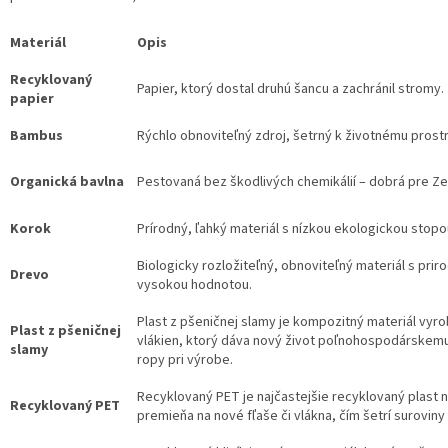
Materiál
Opis
Recyklovaný
Papier, ktorý dostal druhú šancu a zachránil stromy.
papier
Bambus
Rýchlo obnoviteľný zdroj, šetrný k životnému prostr
Organická bavlna
Pestovaná bez škodlivých chemikálií – dobrá pre Zem
Korok
Prírodný, ľahký materiál s nízkou ekologickou stopo
Biologicky rozložiteľný, obnoviteľný materiál s pr
Drevo
vysokou hodnotou.
Plast z pšeničnej slamy je kompozitný materiál vyro
Plast z pšeničnej
vlákien, ktorý dáva nový život poľnohospodárskemu
slamy
ropy pri výrobe.
Recyklovaný PET je najčastejšie recyklovaný plast n
Recyklovaný PET
premieňa na nové fľaše či vlákna, čím šetrí suroviny 