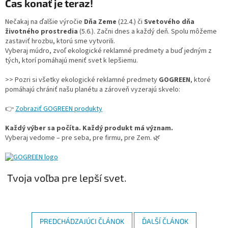
Čas konať je teraz!
Nečakaj na ďalšie výročie
Dňa Zeme
(22.4.) či
Svetového dňa
životného prostredia
(5.6.). Začni dnes a každý deň. Spolu môžeme
zastaviť hrozbu, ktorú sme vytvorili.
Vyberaj múdro, zvoľ ekologické reklamné predmety a buď jedným z
tých, ktorí pomáhajú meniť svet k lepšiemu.
>> Pozri si všetky ekologické reklamné predmety
GOGREEN
, ktoré
pomáhajú chrániť našu planétu a zároveň vyzerajú skvelo:
👉
Zobraziť GOGREEN produkty
Každý výber sa počíta. Každý produkt má význam.
Vyberaj vedome – pre seba, pre firmu, pre Zem. 🌿
Tvoja voľba pre lepší svet.
PREDCHÁDZAJÚCI ČLÁNOK
ĎALŠÍ ČLÁNOK