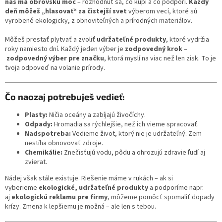
nás má obrovskú moc
– rozhodnúť sa, čo kúpi a čo podporí.
Každý
deň môžeš „hlasovať“ za čistejší svet
výberom vecí, ktoré sú
vyrobené ekologicky, z obnoviteľných a
prírodných materiálov
.
Môžeš prestať plytvať a zvoliť
udržateľné produkty
, ktoré vydržia
roky namiesto dní. Každý jeden výber je
zodpovedný krok
–
zodpovedný výber pre značku
, ktorá myslí na viac než len zisk. To je
tvoja odpoveď na volanie prírody.
Čo naozaj potrebuješ vedieť:
Plasty:
Ničia oceány a zabíjajú živočíchy.
Odpady:
Hromadia sa rýchlejšie, než ich vieme spracovať.
Nadspotreba:
Vedieme život, ktorý nie je udržateľný. Zem
nestíha obnovovať zdroje.
Chemikálie:
Znečisťujú vodu, pôdu a ohrozujú zdravie ľudí aj
zvierat.
Nádej však stále existuje. Riešenie máme v rukách – ak si
vyberieme
ekologické, udržateľné produkty
a podporíme napr.
aj
ekologickú reklamu pre firmy
, môžeme pomôcť spomaliť dopady
krízy. Zmena k lepšiemu je možná – ale len s tebou.