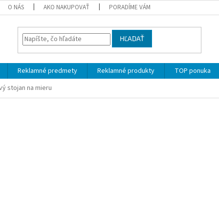
O NÁS
AKO NAKUPOVAŤ
PORADÍME VÁM
HĽADAŤ
Reklamné predmety
Reklamné produkty
TOP ponuka
ý stojan na mieru