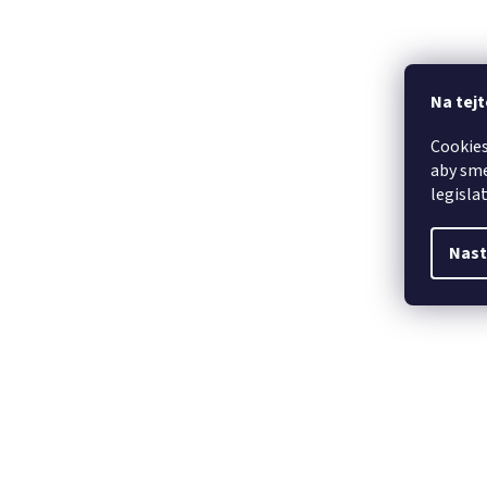
Na tej
Cookies
aby sme
legisla
Nast