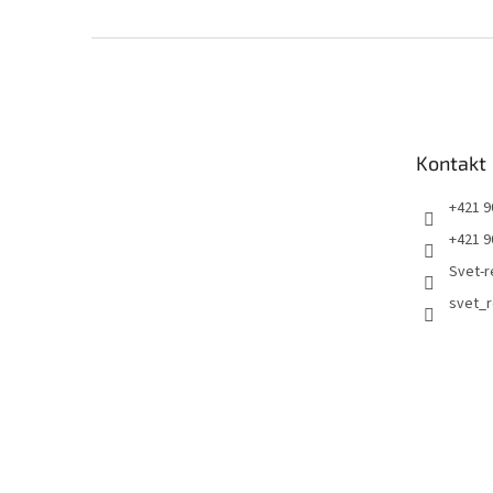
Z
á
p
ä
t
Kontakt
i
e
+421 9
+421 9
Svet-r
svet_