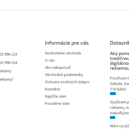
Informácie pre vás
Dotazní
Hodnotenie obchodu
Aký pom
03 996 218
tradičnou
O nás
03 996 218
digitálno
Ako nakupovať
reklamou
eklamy
Obchodné podmienky
Používam l
reklamy/
Ochrana osobných údajov
(tabule, ba
Kontakty
TV/rádio)
Napíšte nám
Využívam p
Poradíme Vám
reklamu, n
niekoľkými
Mám vyváže