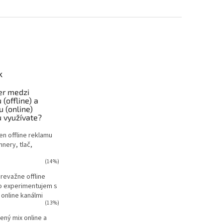
k
er medzi
 (offline) a
u (online)
 využívate?
en offline reklamu
nnery, tlač,
(14%)
revažne offline
o experimentujem s
 online kanálmi
(13%)
ný mix online a