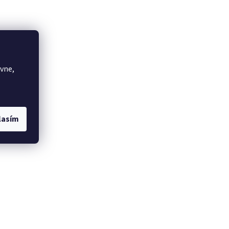
vne,
lasím