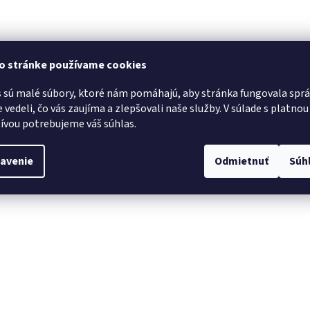
to stránke používame cookies
 sú malé súbory, ktoré nám pomáhajú, aby stránka fungovala sprá
 vedeli, čo vás zaujíma a zlepšovali naše služby.
V súlade s platnou
tívou potrebujeme váš súhlas.
avenie
Odmietnuť
Súh