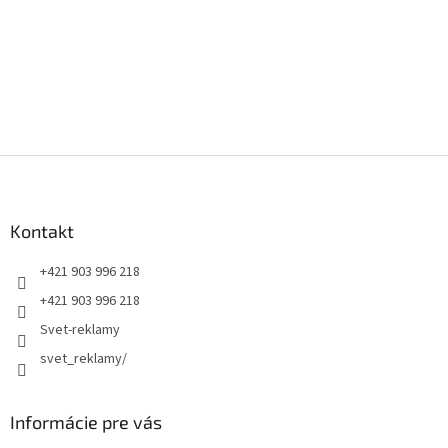
Z
á
p
ä
Kontakt
t
+421 903 996 218
i
e
+421 903 996 218
Svet-reklamy
svet_reklamy/
Informácie pre vás