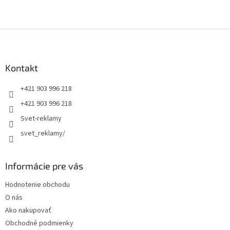
Z
á
p
ä
Kontakt
t
+421 903 996 218
i
e
+421 903 996 218
Svet-reklamy
svet_reklamy/
Informácie pre vás
Hodnotenie obchodu
O nás
Ako nakupovať
Obchodné podmienky