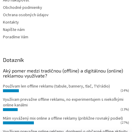
Ako nakupovať
Obchodné podmienky
Ochrana osobných údajov
Kontakty
Napíšte nám
Poradíme Vám
Dotazník
Aký pomer medzi tradičnou (offline) a digitálnou (online)
reklamou využívate?
Používam len offline reklamu (tabule, bannery, tlač, TV/rádio)
(14%)
Využívam prevažne offline reklamu, no experimentujem s niekoľkými
online kanálmi
(13%)
Mám vyvážený mix online a offline reklamy (približne rovnaký podiel)
(27%)
Využívam prevažne online reklamu, doplnenú o občasné offline aktivity