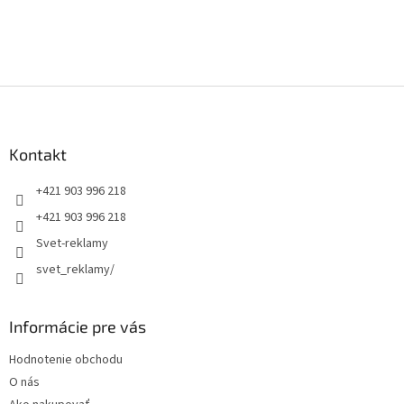
Z
á
p
ä
Kontakt
t
+421 903 996 218
i
e
+421 903 996 218
Svet-reklamy
svet_reklamy/
Informácie pre vás
Hodnotenie obchodu
O nás