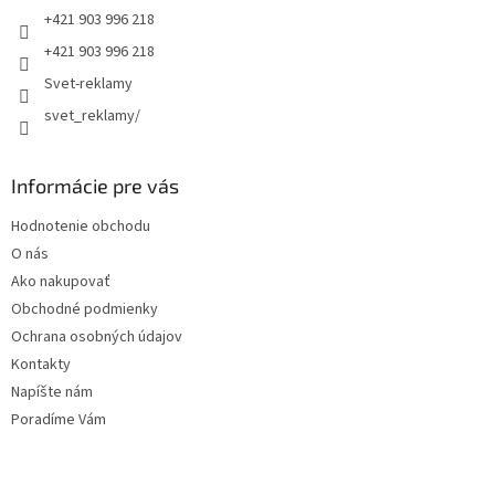
+421 903 996 218
i
e
+421 903 996 218
Svet-reklamy
svet_reklamy/
Informácie pre vás
Hodnotenie obchodu
O nás
Ako nakupovať
Obchodné podmienky
Ochrana osobných údajov
Kontakty
Napíšte nám
Poradíme Vám