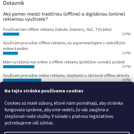
Dotazník
Aký pomer medzi tradičnou (offline) a digitálnou (online)
reklamou využívate?
Používam len offline reklamu (tabule, bannery, tlač, TV/rádio)
(14%)
Využívam prevažne offline reklamu, no experimentujem s niekoľkými
online kanálmi
(13%)
Mám vyvážený mix online a offline reklamy (približne rovnaký podiel)
(27%)
Využívam prevažne online reklamu, doplnenú o občasné offline aktivity
(33%)
Používam len online reklamu (Google Ads, Facebook Ads, Instagram
Na tejto stránke používame cookies
Ads)
(13%)
Cookies sú malé súbory, ktoré nám pomáhajú, aby stránka
Počet hlasov:
15
fungovala správne, aby sme vedeli, čo vás zaujíma a
zlepšovali naše služby.
V súlade s platnou legislatívou
potrebujeme váš súhlas.