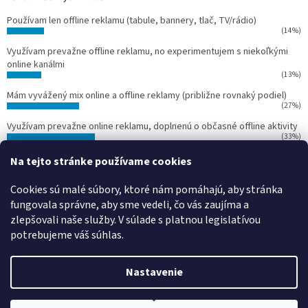
Používam len offline reklamu (tabule, bannery, tlač, TV/rádio)
(14%)
Využívam prevažne offline reklamu, no experimentujem s niekoľkými
online kanálmi
(13%)
Mám vyvážený mix online a offline reklamy (približne rovnaký podiel)
(27%)
Využívam prevažne online reklamu, doplnenú o občasné offline aktivity
(33%)
Používam len online reklamu (Google Ads, Facebook Ads, Instagram
Na tejto stránke používame cookies
Ads)
(13%)
Cookies sú malé súbory, ktoré nám pomáhajú, aby stránka
Počet hlasov:
15
fungovala správne, aby sme vedeli, čo vás zaujíma a
zlepšovali naše služby.
V súlade s platnou legislatívou
potrebujeme váš súhlas.
Vytvoril Shoptet
Nastavenie
Copyright 2026
Svet reklamy
. Všetky práva vyhradené.
Upraviť