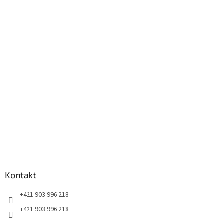
Z
á
p
ä
Kontakt
t
+421 903 996 218
i
e
+421 903 996 218