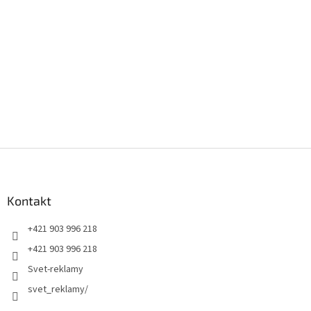
Z
á
p
ä
Kontakt
t
+421 903 996 218
i
e
+421 903 996 218
Svet-reklamy
svet_reklamy/