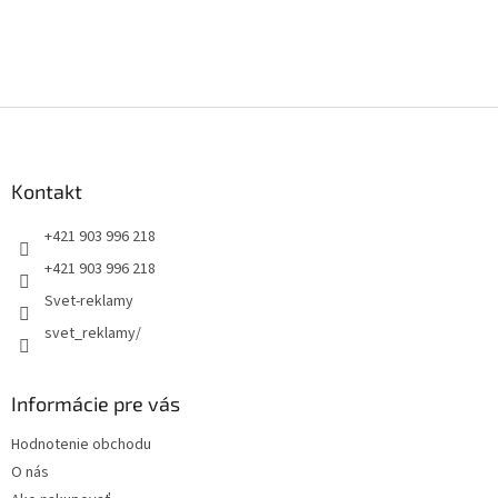
Z
á
p
ä
Kontakt
t
+421 903 996 218
i
e
+421 903 996 218
Svet-reklamy
svet_reklamy/
Informácie pre vás
Hodnotenie obchodu
O nás