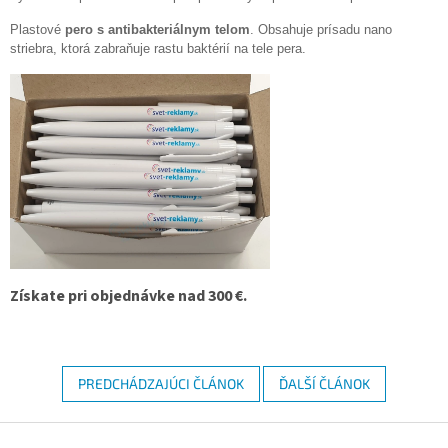
Plastové
pero s antibakteriálnym telom
. Obsahuje prísadu nano
striebra, ktorá zabraňuje rastu baktérií na tele pera.
Získate pri objednávke nad 300 €.
PREDCHÁDZAJÚCI ČLÁNOK
ĎALŠÍ ČLÁNOK
Z