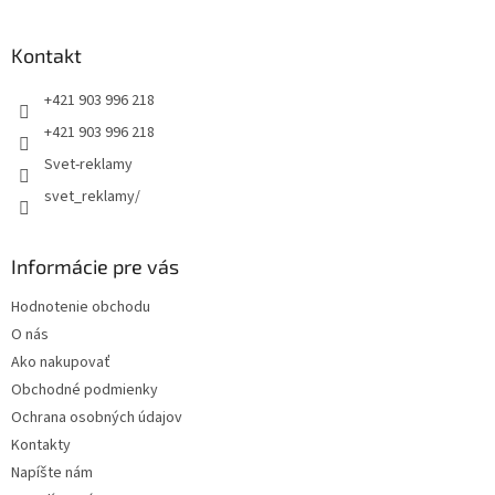
á
p
ä
Kontakt
t
+421 903 996 218
i
e
+421 903 996 218
Svet-reklamy
svet_reklamy/
Informácie pre vás
Hodnotenie obchodu
O nás
Ako nakupovať
Obchodné podmienky
Ochrana osobných údajov
Kontakty
Napíšte nám