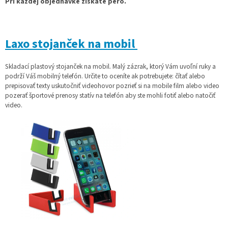
Pri každej objednávke získate pero.
Laxo stojanček na mobil
Skladací plastový stojanček na mobil. Malý zázrak, ktorý Vám uvoľní ruky a
podrží Váš mobilný telefón. Určite to oceníte ak potrebujete: čítať alebo
prepisovať texty uskutočniť videohovor pozrieť si na mobile film alebo video
pozerať športové prenosy statív na telefón aby ste mohli fotiť alebo natočiť
video.