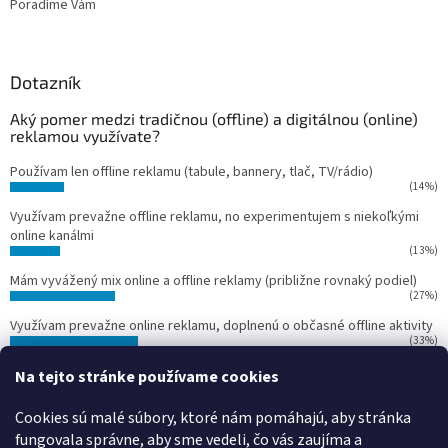
Poradíme Vám
Dotazník
Aký pomer medzi tradičnou (offline) a digitálnou (online)
reklamou využívate?
Používam len offline reklamu (tabule, bannery, tlač, TV/rádio)
(14%)
Využívam prevažne offline reklamu, no experimentujem s niekoľkými
online kanálmi
(13%)
Mám vyvážený mix online a offline reklamy (približne rovnaký podiel)
(27%)
Využívam prevažne online reklamu, doplnenú o občasné offline aktivity
(33%)
Používam len online reklamu (Google Ads, Facebook Ads, Instagram
Na tejto stránke používame cookies
Ads)
(13%)
Cookies sú malé súbory, ktoré nám pomáhajú, aby stránka
Počet hlasov:
15
fungovala správne, aby sme vedeli, čo vás zaujíma a