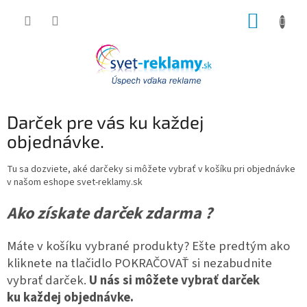
Prejsť
NÁKUP
na
obsah
KOŠÍK
Darček pre vás ku každej
objednávke.
Tu sa dozviete, aké darčeky si môžete vybrať v košíku pri objednávke
v našom eshope svet-reklamy.sk
Ako získate darček zdarma ?
Máte v košíku vybrané produkty? Ešte predtým ako
kliknete na tlačidlo POKRAČOVAŤ si nezabudnite
vybrať darček.
U nás si môžete vybrať darček
ku každej objednávke.